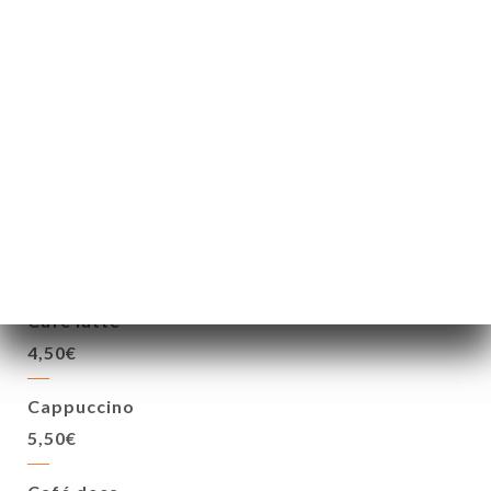
BOISSONS CHAUDES
Espresso italiano
2.90€
Café macchiato
2,90€
Café latte
4,50€
Cappuccino
5,50€