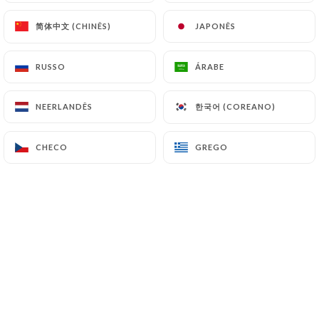
Rigatoni alla Norma
简体中文 (CHINÊS)
简体中文 (CHINÊS)
JAPONÊS
JAPONÊS
Rigatoni sauce tomate , Aubergine, basilic et
ricotta salmata
RUSSO
RUSSO
ÁRABE
ÁRABE
18.90€
한국어 (COREANO)
한국어 (COREANO)
NEERLANDÊS
NEERLANDÊS
Rigatoni Tomate, Burrata & Basilic
Pasta di Gragnano IGP, sauce Tomate, Burrata,
CHECO
CHECO
GREGO
GREGO
Basilic & Parmiggiano
23.00€
rigatoni aux Boulettes de Boeuf
Pasta de gragnano IGP , sauce tomate, harissa
maison & Boulettres de Boeuf
22.90€
Grande Lasagna Bolognaise