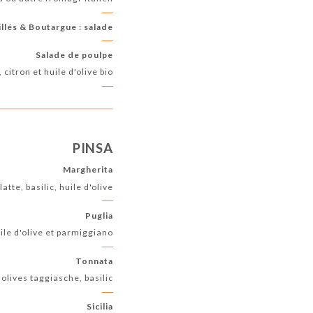
llés & Boutargue : salade
Salade de poulpe
citron et huile d'olive bio
PINSA
Margherita
atte, basilic, huile d'olive
Puglia
uile d'olive et parmiggiano
Tonnata
olives taggiasche, basilic...
Sicilia