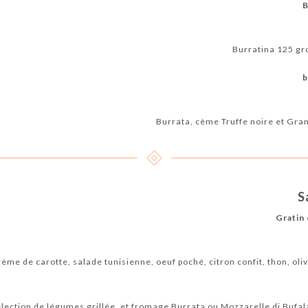
B
Burratina 125 grd
b
Burrata, cème Truffe noire et Gran
S
Gratin 
me de carotte, salade tunisienne, oeuf poché, citron confit, thon, olive
election de légumes grillée, et fromage Burrata ou Mozzarelle di Bufal