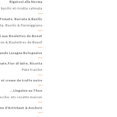
Rigatoni alla Norma
basilic et ricotta salmata
Tomate, Burrata & Basilic
ta, Basilic & Parmiggiano
i aux Boulettes de Boeuf
son & Boulettres de Boeuf
ande Lasagna Bolognaise
ate,Fior di latte, Ricotta
Pâte fraiche
t creme de truffe noire...
Linguine au Thon...
iasche, etc recette maison
ème d'Artichaut & Anchois