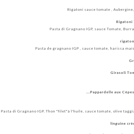
Rigatoni sauce tomate , Aubergine, 
Rigatoni 
Pasta di Gragnano IGP, sauce Tomate, Burra
rigaton
Pasta de gragnano IGP , sauce tomate, harissa mai
Gr
Girasoli Tom
Pappardelle aux Cèpes e
Pasta di Gragnano IGP, Thon "filet"à l'huile, sauce tomate, olive tagg
linguine cr