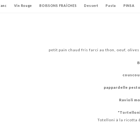
lanc
Vin Rouge
BOISSONS FRAÎCHES
Dessert
Pasta
PINSA
SONS CHAUDES
Vin Rosè
petit pain chaud fris farci au thon, oeuf, olives
B
couscous
pappardelle pesto 
Ravioli mo
Tortelloni
Totelloni à la ricott