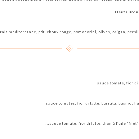
Oeufs Broui
ais méditérranée, pdt, choux rouge, pomodorini, olives, origan, persil, 
sauce tomate, fior di l
sauce tomates, fior di latte, burrata, basilic , h
sauce tomate, fior di latte, thon à l'uile "filet" 