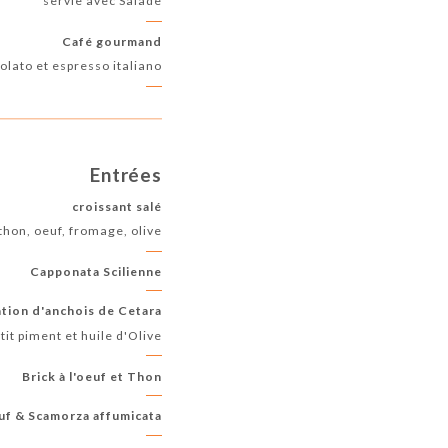
servie avec Salade
Café gourmand
olato et espresso italiano
Entrées
croissant salé
thon, oeuf, fromage, olive
Capponata Scilienne
tion d'anchois de Cetara
etit piment et huile d'Olive
Brick à l'oeuf et Thon
euf & Scamorza affumicata