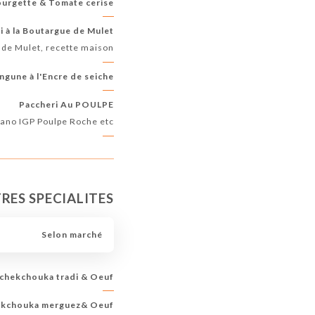
rgette & Tomate cerise...
 à la Boutargue de Mulet
de Mulet, recette maison
ingune à l'Encre de seiche
Paccheri Au POULPE
ano IGP Poulpe Roche etc
ES SPECIALITES...
Selon marché
chekchouka tradi & Oeuf
kchouka merguez& Oeuf