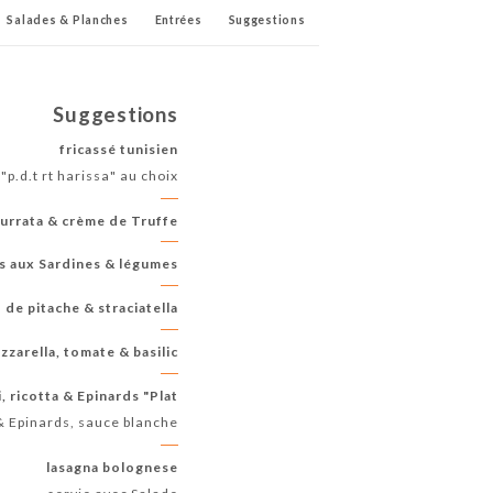
Salades & Planches
Entrées
Suggestions
Suggestions
fricassé tunisien
 "p.d.t rt harissa" au choix
urrata & crème de Truffe
 aux Sardines & légumes
de pitache & straciatella
zzarella, tomate & basilic
, ricotta & Epinards "Plat"
a & Epinards, sauce blanche
lasagna bolognese