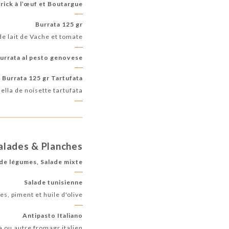
rick à l’œuf et Boutargue
Burrata 125 gr
e lait de Vache et tomate
urrata al pesto genovese
Burrata 125 gr Tartufata
ella de noisette tartufata
alades & Planches
de légumes, Salade mixte
Salade tunisienne
s, piment et huile d'olive
Antipasto Italiano
a ou autre fromagr italien