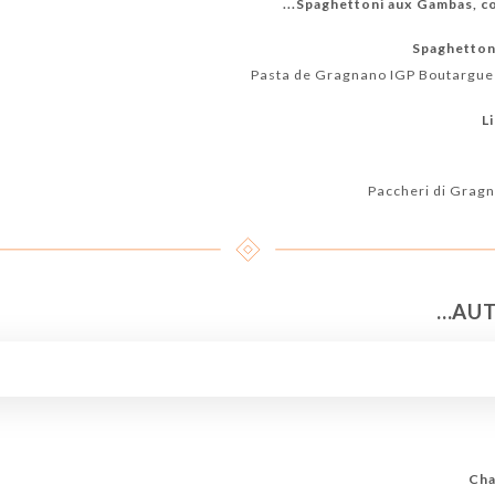
Spaghettoni aux Gambas, cou
Spaghettoni
Pasta de Gragnano IGP Boutargue 
L
Paccheri di Gragn
AUTR
Cha