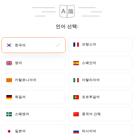
언어 선택:
언어 선택:
프랑스어
프랑스어
한국어
한국어
영어
영어
스페인어
스페인어
카탈로니아어
카탈로니아어
이탈리아어
이탈리아어
독일어
독일어
포르투갈어
포르투갈어
스웨덴어
스웨덴어
중국어 간체
중국어 간체
일본어
일본어
러시아어
러시아어