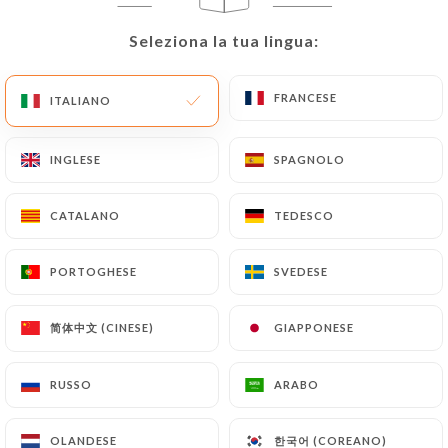
Seleziona la tua lingua:
Seleziona la tua lingua:
slah ben hadj ha lasciato una
SBH
FRANCESE
FRANCESE
ITALIANO
ITALIANO
recensione
5/5
Accueil très agréable et cuisine tunisienne
INGLESE
INGLESE
SPAGNOLO
SPAGNOLO
comme celle de maman. Nous
recommandons
CATALANO
CATALANO
TEDESCO
TEDESCO
03/05/2026
•
09:34
PORTOGHESE
PORTOGHESE
SVEDESE
SVEDESE
Jean François Bengold ha lasciato una
JFB
简体中文 (CINESE)
简体中文 (CINESE)
GIAPPONESE
GIAPPONESE
recensione
2/5
Nous y étions il y a quelques années et la
RUSSO
RUSSO
ARABO
ARABO
cuisine était bien meilleure et
authentique. Les saveurs sont
한국어 (COREANO)
한국어 (COREANO)
OLANDESE
OLANDESE